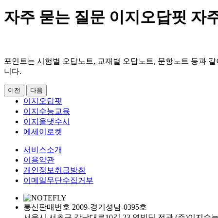
자주 묻는 질문
이지오답핏 자주
포인트는 시험별 오답노트, 교재별 오답노트, 문항노트 등과 
니다.
이전
다음
이지오답핏
이지수능교육
이지올댓수시
에세이로켓
서비스소개
이용약관
개인정보취급방침
이메일무단수집거부
통신판매번호 2009-경기성남-0395호
서울시 서초구 강남대로10길 23 영빌딩 전관 (주)이지수능교육 