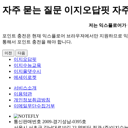
자주 묻는 질문
이지오답핏 자주
저는 익스플로어가 
포인트 충전은 현재 익스플로어 브라우져에서만 지원하므로 익
통해서 포인트 충전을 해야 합니다.
이전
다음
이지오답핏
이지수능교육
이지올댓수시
에세이로켓
서비스소개
이용약관
개인정보취급방침
이메일무단수집거부
통신판매번호 2009-경기성남-0395호
서울시 서초구 강남대로10길 23 영빌딩 전관 (주)이지수능교육 