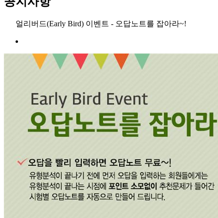
공지사항
얼리버드(Early Bird) 이벤트 - 오답노트를 잡아라~!