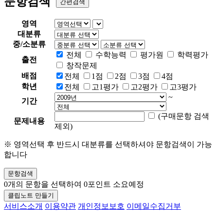
문항검색
간편검색
영역
대분류
중/소분류
전체
수학능력
평가원
학력평가
출전
창작문제
배점
전체
1점
2점
3점
4점
학년
전체
고1평가
고2평가
고3평가
~
기간
(구매문항 검색
문제내용
제외)
※ 영역선택 후 반드시 대분류를 선택하셔야 문항검색이 가능
합니다
문항검색
0
개의 문항을 선택하여
0
포인트 소요예정
클립노트 만들기
서비스소개
이용약관
개인정보보호
이메일수집거부